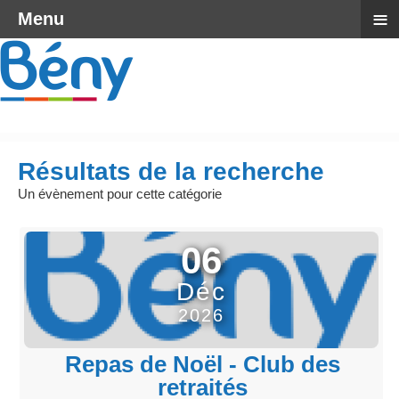
≡
Menu
Résultats de la recherche
Un évènement pour cette catégorie
06
Déc
2026
Repas de Noël - Club des
retraités